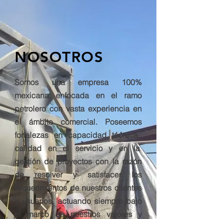
NOSOTROS
Somos una empresa 100%
mexicana enfocada en el ramo
petrolero con vasta experiencia en
el ámbito comercial. Poseemos
fortalezas en capacidad técnica,
calidad en el servicio y en la
gestión de proyectos con la razón
de resolver y satisfacer los
requerimientos de nuestros clientes
y usuarios, actuando siempre bajo
el marco de nuestros valores y